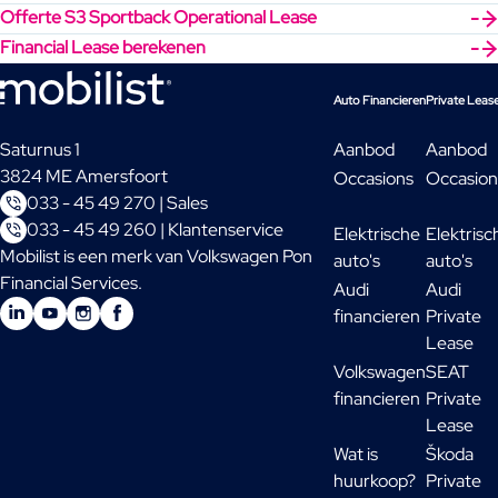
Offerte S3 Sportback Operational Lease
Financial Lease berekenen
Auto Financieren
Private Leas
Saturnus 1
Aanbod
Aanbod
3824 ME Amersfoort
Occasions
Occasion
033 - 45 49 270 | Sales
033 - 45 49 260 | Klantenservice
Elektrische
Elektrisc
Mobilist is een merk van Volkswagen Pon
auto's
auto's
Financial Services.
Audi
Audi
financieren
Private
Lease
Volkswagen
SEAT
financieren
Private
Lease
Wat is
Škoda
huurkoop?
Private