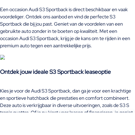
Een occasion Audi S3 Sportback is direct beschikbaar en vaak
voordeliger. Ontdek ons aanbod en vind de perfecte S3
Sportback die bij jou past. Geniet van de voordelen van een
gebruikte auto zonder in te boeten op kwaliteit. Met een
occasion Audi S3 Sportback, krijg je de kans om te rijden in een
premium auto tegen een aantrekkelijke prijs.
Ontdek jouw ideale S3 Sportback leaseoptie
Kies je voor de Audi S3 Sportback, dan ga je voor een krachtige
en sportieve hatchback die prestaties en comfort combineert.
Deze auto is verkrijgbaar in diverse uitvoeringen, zoals de S3 S
tronic quattro. Of je nu kiest voor leasen of financieren, je geniet
altijd van de hoogwaardige afwerking en moderne technologie.
Ontdek ons aanbod en zie hoe jij binnenkort zelf achter het stuur
van een Audi S3 Sportback kunt zitten. Door de Audi S3