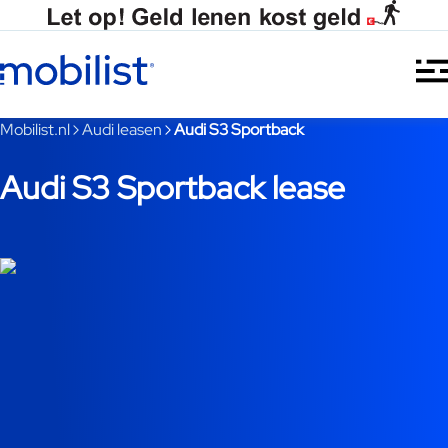
Ga naar hoofdinhoud
Je bent nu voorbij het hoofdmenu
Mobilist.nl
Audi leasen
Audi S3 Sportback
Audi S3 Sportback lease