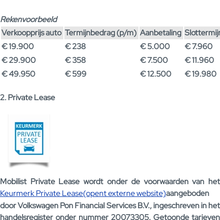
Rekenvoorbeeld
Verkoopprijs auto
Termijnbedrag (p/m)
Aanbetaling
Slottermi
€ 19.900
€ 238
€ 5.000
€ 7.960
€ 29.900
€ 358
€ 7.500
€ 11.960
€ 49.950
€ 599
€ 12.500
€ 19.980
2. Private Lease
Mobilist Private Lease wordt onder de voorwaarden van het
Keurmerk Private Lease(opent externe website)
aangeboden
door Volkswagen Pon Financial Services B.V., ingeschreven in het
handelsregister onder nummer 20073305. Getoonde tarieven