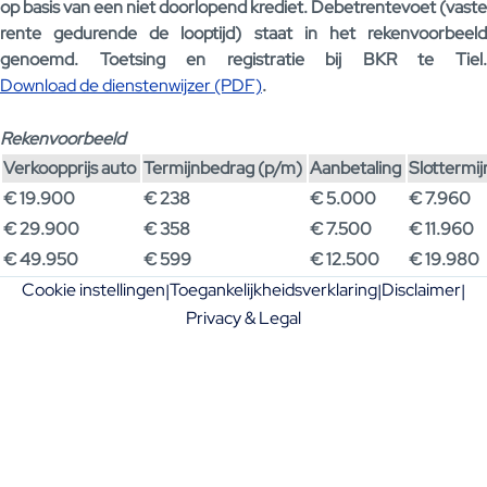
op basis van een niet doorlopend krediet. Debetrentevoet (vaste
rente gedurende de looptijd) staat in het rekenvoorbeeld
genoemd. Toetsing en registratie bij BKR te Tiel.
Download de dienstenwijzer (PDF)
.
Rekenvoorbeeld
Verkoopprijs auto
Termijnbedrag (p/m)
Aanbetaling
Slottermi
€ 19.900
€ 238
€ 5.000
€ 7.960
€ 29.900
€ 358
€ 7.500
€ 11.960
€ 49.950
€ 599
€ 12.500
€ 19.980
Cookie instellingen
Toegankelijkheidsverklaring
Disclaimer
|
|
|
Privacy & Legal