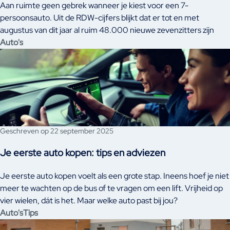
Aan ruimte geen gebrek wanneer je kiest voor een 7-
persoonsauto. Uit de RDW-cijfers blijkt dat er tot en met
augustus van dit jaar al ruim 48.000 nieuwe zevenzitters zijn
geregistreerd in Nederland. Maar welke modellen zijn het
Auto's
populairst? Wij zetten de cijfers op een rij en presenteren de Top
10 meest gekozen 7-persoonsauto’s van 2025.
Geschreven op 22 september 2025
Je eerste auto kopen: tips en adviezen
Je eerste auto kopen voelt als een grote stap. Ineens hoef je niet
meer te wachten op de bus of te vragen om een lift. Vrijheid op
vier wielen, dát is het. Maar welke auto past bij jou?
Auto's
Tips