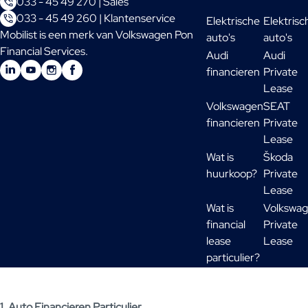
033 - 45 49 270 | Sales
033 - 45 49 260 | Klantenservice
Elektrische
Elektrisc
Mobilist is een merk van Volkswagen Pon
auto's
auto's
Financial Services.
Audi
Audi
financieren
Private
Lease
Volkswagen
SEAT
financieren
Private
Lease
Wat is
Škoda
huurkoop?
Private
Lease
Wat is
Volkswa
financial
Private
lease
Lease
particulier?
1. Auto Financieren Particulier