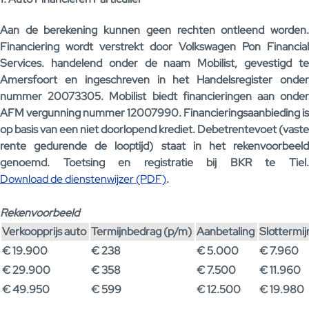
Aan de berekening kunnen geen rechten ontleend worden.
Financiering wordt verstrekt door Volkswagen Pon Financial
Services. handelend onder de naam Mobilist, gevestigd te
Amersfoort en ingeschreven in het Handelsregister onder
nummer 20073305. Mobilist biedt financieringen aan onder
AFM vergunning nummer 12007990. Financieringsaanbieding is
op basis van een niet doorlopend krediet. Debetrentevoet (vaste
rente gedurende de looptijd) staat in het rekenvoorbeeld
genoemd. Toetsing en registratie bij BKR te Tiel.
Download de dienstenwijzer (PDF)
.
Rekenvoorbeeld
Verkoopprijs auto
Termijnbedrag (p/m)
Aanbetaling
Slottermi
€ 19.900
€ 238
€ 5.000
€ 7.960
€ 29.900
€ 358
€ 7.500
€ 11.960
€ 49.950
€ 599
€ 12.500
€ 19.980