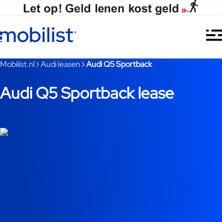
Ga naar hoofdinhoud
Je bent nu voorbij het hoofdmenu
Mobilist.nl
Audi leasen
Audi Q5 Sportback
Audi Q5 Sportback lease