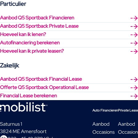
Particulier
Aanbod Q5 Sportback Financieren
Aanbod Q5 Sportback Private Lease
Hoeveel kan ik lenen?
Autofinanciering berekenen
Hoeveel kan ik private leasen?
Zakelijk
Aanbod Q5 Sportback Financial Lease
Offerte Q5 Sportback Operational Lease
Financial Lease berekenen
Auto Financieren
Private Leas
Saturnus 1
Aanbod
Aanbod
3824 ME Amersfoort
Occasions
Occasion