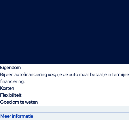
Eigendom
Bij een autofinanciering
koop
je de auto maar betaal je in termijn
financiering.
Kosten
Flexibiliteit
Goed om te weten
Meer informatie