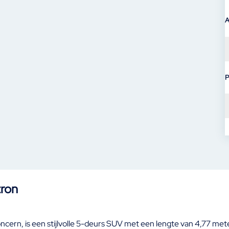
A
P
tron
rn, is een stijlvolle 5-deurs SUV met een lengte van 4,77 meter