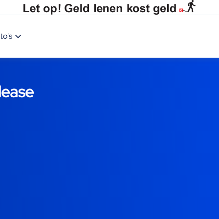
to's
lease