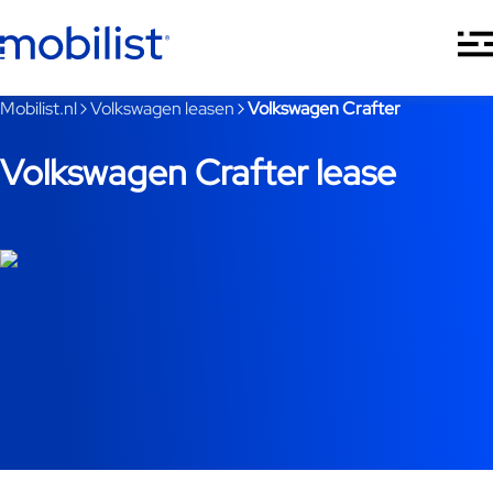
Ga naar hoofdinhoud
Je bent nu voorbij het hoofdmenu
Mobilist.nl
Volkswagen leasen
Volkswagen Crafter
Volkswagen Crafter lease