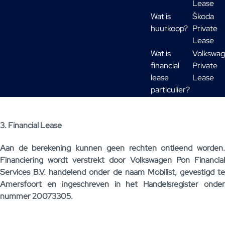
Lease
Wat is
Škoda
huurkoop?
Private
Lease
Wat is
Volkswa
financial
Private
lease
Lease
particulier?
3. Financial Lease
Aan de berekening kunnen geen rechten ontleend worden.
Financiering wordt verstrekt door Volkswagen Pon Financial
Services B.V. handelend onder de naam Mobilist, gevestigd te
Amersfoort en ingeschreven in het Handelsregister onder
nummer 20073305.