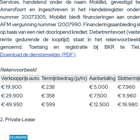
Services. handelend onder de naam Mobilist, gevestigd te
Amersfoort en ingeschreven in het Handelsregister onder
nummer 20073305. Mobilist biedt financieringen aan onder
AFM vergunning nummer 12007990. Financieringsaanbieding is
op basis van een niet doorlopend krediet. Debetrentevoet (vaste
rente gedurende de looptijd) staat in het rekenvoorbeeld
genoemd. Toetsing en registratie bij BKR te Tiel.
Download de dienstenwijzer (PDF)
.
Rekenvoorbeeld
Verkoopprijs auto
Termijnbedrag (p/m)
Aanbetaling
Slottermi
€ 19.900
€ 238
€ 5.000
€ 7.960
€ 29.900
€ 358
€ 7.500
€ 11.960
€ 49.950
€ 599
€ 12.500
€ 19.980
2. Private Lease