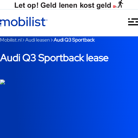
Ga naar hoofdinhoud
Je bent nu voorbij het hoofdmenu
Mobilist.nl
Audi leasen
Audi Q3 Sportback
Audi Q3 Sportback lease