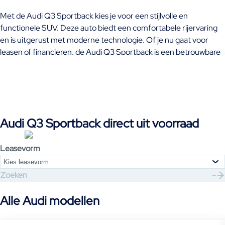
Met de Audi Q3 Sportback kies je voor een stijlvolle en
functionele SUV. Deze auto biedt een comfortabele rijervaring
en is uitgerust met moderne technologie. Of je nu gaat voor
leasen of financieren, de Audi Q3 Sportback is een betrouwbare
keuze. Je kunt kiezen uit verschillende uitvoeringen, zoals de
200 kW e-hybrid Pro Line en de 200 kW e-hybrid Advanced
edition. Ontdek ons aanbod en zie welke modellen beschikbaar
zijn, zodat je binnenkort zelf achter het stuur kunt zitten. Leasen
van de Audi Q3 Sportback is de perfecte manier om deze
Audi Q3 Sportback direct uit voorraad
geweldige auto te ervaren.
Leasevorm
Kies leasevorm
Zoeken
Alle Audi modellen