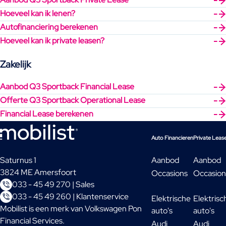
Hoeveel kan ik lenen?
Autofinanciering berekenen
Hoeveel kan ik private leasen?
Zakelijk
Aanbod Q3 Sportback Financial Lease
Offerte Q3 Sportback Operational Lease
Financial Lease berekenen
Auto Financieren
Private Leas
Saturnus 1
Aanbod
Aanbod
3824 ME Amersfoort
Occasions
Occasion
033 - 45 49 270 | Sales
033 - 45 49 260 | Klantenservice
Elektrische
Elektrisc
Mobilist is een merk van Volkswagen Pon
auto's
auto's
Financial Services.
Audi
Audi