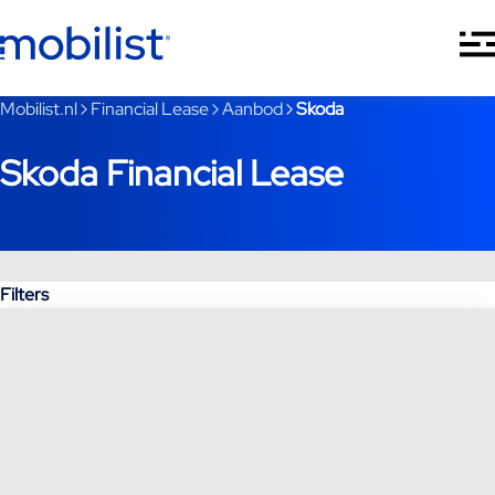
Ga naar hoofdinhoud
Je bent nu voorbij het hoofdmenu
Mobilist.nl
Financial Lease
Aanbod
Skoda
Skoda Financial Lease
Filters