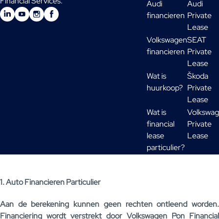
Financial Services.
Audi
Audi
financieren
Private
Lease
Volkswagen
SEAT
financieren
Private
Lease
Wat is
Škoda
huurkoop?
Private
Lease
Wat is
Volkswa
financial
Private
lease
Lease
particulier?
1. Auto Financieren Particulier
Aan de berekening kunnen geen rechten ontleend worden.
Financiering wordt verstrekt door Volkswagen Pon Financial