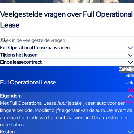
Veelgestelde vragen over Full Operational
Lease
Acce
d
Full Operational Lease aanvragen
mark
Tijdens het leasen
coo
Einde leasecontract
om 
Zakelijk
vide
Full Operational Lease
beki
Op
coo
Eigendom
voork
Met Full Operational Lease
huur
je zakelijk een auto voor een
langere periode. Mobilist blijft eigenaar van de auto. Je levert de
auto aan het einde van het contract weer in. De auto staat niet
op je balans.
Kosten