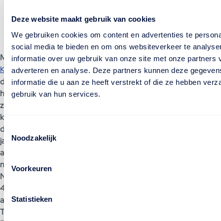
Deze website maakt gebruik van cookies
We gebruiken cookies om content en advertenties te persona
social media te bieden en om ons websiteverkeer te analyse
Mobilist Private Lease wordt onder de voorwaarden van het
informatie over uw gebruik van onze site met onze partners 
Keurmerk Private Lease(opent externe website)
aangeboden
adverteren en analyse. Deze partners kunnen deze gegeve
door Volkswagen Pon Financial Services B.V., ingeschreven in het
informatie die u aan ze heeft verstrekt of die ze hebben ver
handelsregister onder nummer 20073305. Getoonde tarieven
gebruik van hun services.
zijn o.b.v. Private Lease inclusief BTW, bij 60 maanden, 5.000
km per jaar, € 500 eigen risico en regio Utrecht. Tenzij anders
Toestemmingsselectie
door je ingesteld op de pagina (onder andere: looptijd,
Noodzakelijk
jaarkilometrage en eigen risico). Tarieven kunnen per regio
afwijken in verband met provinciale opcenten. Tarieven kunnen
nog wijzigen en zijn beperkt geldig. Brandstof is niet inbegrepen.
Voorkeuren
Na jaar 1 bedraagt de tussentijdse opzegvergoeding maximaal
40% van de resterende leasetermijnen. Afbeeldingen kunnen
Statistieken
afwijken van de werkelijkheid. Toetsing en registratie bij BKR te
Tiel.