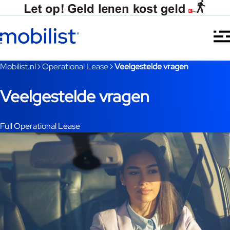
Ga naar hoofdinhoud
Je bent nu voorbij het hoofdmenu
Mobilist.nl
Operational Lease
Veelgestelde vragen
Veelgestelde vragen
Full Operational Lease