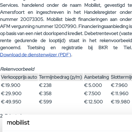
Services. handelend onder de naam Mobilist, gevestigd te
Amersfoort en ingeschreven in het Handelsregister onder
nummer 20073305. Mobilist biedt financieringen aan onder
AFM vergunning nummer 12007990. Financieringsaanbieding is
op basis van een niet doorlopend krediet. Debetrentevoet (vaste
rente gedurende de looptijd) staat in het rekenvoorbeeld
genoemd. Toetsing en registratie bij BKR te Tiel.
Download de dienstenwijzer (PDF)
.
Rekenvoorbeeld
Verkoopprijs auto
Termijnbedrag (p/m)
Aanbetaling
Slottermi
€ 19.900
€ 238
€ 5.000
€ 7.960
€ 29.900
€ 358
€ 7.500
€ 11.960
€ 49.950
€ 599
€ 12.500
€ 19.980
2. Private Lease