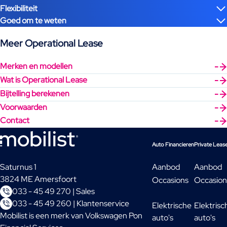
Flexibiliteit
Goed om te weten
Meer Operational Lease
Merken en modellen
Wat is Operational Lease
Bijtelling berekenen
Voorwaarden
Contact
Auto Financieren
Private Leas
Saturnus 1
Aanbod
Aanbod
3824 ME Amersfoort
Occasions
Occasion
033 - 45 49 270 | Sales
033 - 45 49 260 | Klantenservice
Elektrische
Elektrisc
Mobilist is een merk van Volkswagen Pon
auto's
auto's