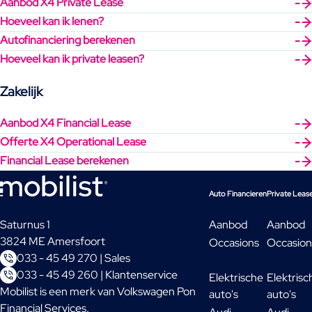
Aanbod X4 Private Lease
Hoeveel kan ik lenen?
Autofinanciering berekenen
Hoeveel kan ik private leasen?
Zakelijk
Aanbod X4 Financial Lease
Offerte X4 Operational Lease
Financial Lease berekenen
Auto Financieren
Private Leas
Saturnus 1
Aanbod
Aanbod
3824 ME Amersfoort
Occasions
Occasion
033 - 45 49 270 | Sales
033 - 45 49 260 | Klantenservice
Elektrische
Elektrisc
Mobilist is een merk van Volkswagen Pon
auto's
auto's
Financial Services.