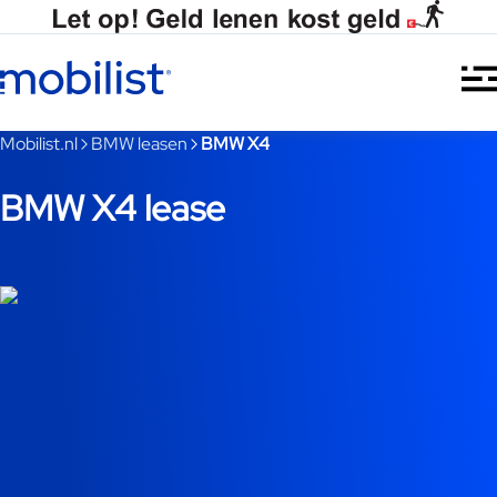
Ga naar hoofdinhoud
Je bent nu voorbij het hoofdmenu
Mobilist.nl
BMW leasen
BMW X4
BMW X4 lease