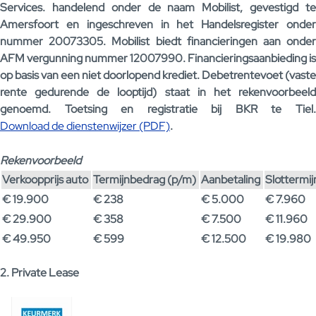
Services. handelend onder de naam Mobilist, gevestigd te
Amersfoort en ingeschreven in het Handelsregister onder
nummer 20073305. Mobilist biedt financieringen aan onder
AFM vergunning nummer 12007990. Financieringsaanbieding is
op basis van een niet doorlopend krediet. Debetrentevoet (vaste
rente gedurende de looptijd) staat in het rekenvoorbeeld
genoemd. Toetsing en registratie bij BKR te Tiel.
Download de dienstenwijzer (PDF)
.
Rekenvoorbeeld
Verkoopprijs auto
Termijnbedrag (p/m)
Aanbetaling
Slottermi
€ 19.900
€ 238
€ 5.000
€ 7.960
€ 29.900
€ 358
€ 7.500
€ 11.960
€ 49.950
€ 599
€ 12.500
€ 19.980
2. Private Lease