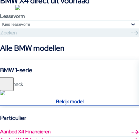
BMW X4 direct uit voorraad
keuze voor kwaliteit en stijl.
Leasevorm
Kies leasevorm
Zoeken
Alle BMW modellen
BMW 1-serie
Hatchback
Bekijk model
Particulier
Aanbod X4 Financieren