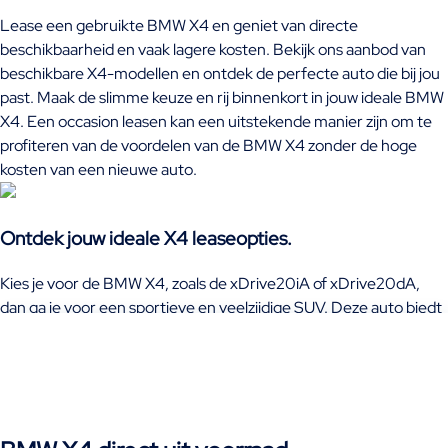
Lease een gebruikte BMW X4 en geniet van directe
beschikbaarheid en vaak lagere kosten. Bekijk ons aanbod van
beschikbare X4-modellen en ontdek de perfecte auto die bij jou
past. Maak de slimme keuze en rij binnenkort in jouw ideale BMW
X4. Een occasion leasen kan een uitstekende manier zijn om te
profiteren van de voordelen van de BMW X4 zonder de hoge
kosten van een nieuwe auto.
Ontdek jouw ideale X4 leaseopties.
Kies je voor de BMW X4, zoals de xDrive20iA of xDrive20dA,
dan ga je voor een sportieve en veelzijdige SUV. Deze auto biedt
comfort, goede prestaties en moderne technologie. Of je nu
leaset of financiert, met de BMW X4 geniet je van een
betrouwbare rijervaring. Ontdek ons aanbod en zie welke
modellen beschikbaar zijn, zodat je binnenkort zelf achter het
stuur van een BMW X4 kunt zitten. De BMW X4 leasen is een