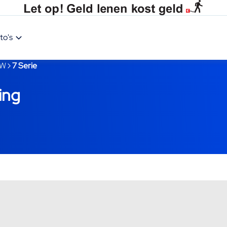
to's
W
7 Serie
ing