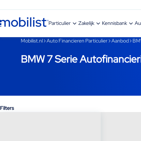
Ga naar hoofdinhoud
Particulier
Zakelijk
Kennisbank
Au
Je bent nu voorbij het hoofdmenu
Mobilist.nl
Auto Financieren Particulier
Aanbod
BM
BMW 7 Serie Autofinancier
Filters