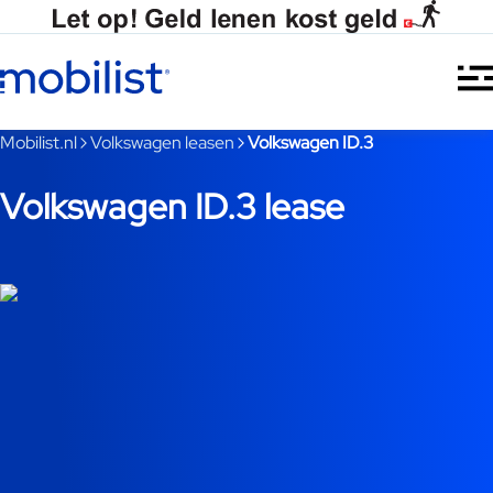
Ga naar hoofdinhoud
Je bent nu voorbij het hoofdmenu
Mobilist.nl
Volkswagen leasen
Volkswagen ID.3
Volkswagen ID.3 lease