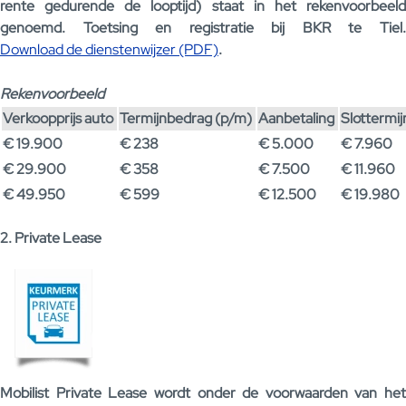
rente gedurende de looptijd) staat in het rekenvoorbeeld
genoemd. Toetsing en registratie bij BKR te Tiel.
Download de dienstenwijzer (PDF)
.
Rekenvoorbeeld
Verkoopprijs auto
Termijnbedrag (p/m)
Aanbetaling
Slottermi
€ 19.900
€ 238
€ 5.000
€ 7.960
€ 29.900
€ 358
€ 7.500
€ 11.960
€ 49.950
€ 599
€ 12.500
€ 19.980
2. Private Lease
Mobilist Private Lease wordt onder de voorwaarden van het