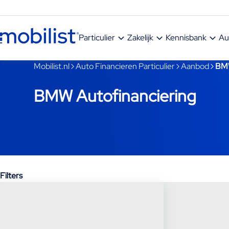
Ga naar hoofdinhoud
Particulier
Zakelijk
Kennisbank
Au
Je bent nu voorbij het hoofdmenu
Mobilist.nl
Auto Financieren Particulier
Aanbod
BM
BMW Autofinanciering
Filters