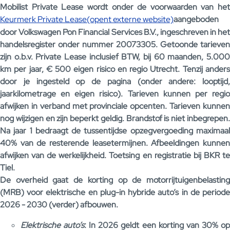
Mobilist Private Lease wordt onder de voorwaarden van het
Keurmerk Private Lease(opent externe website)
aangeboden
door Volkswagen Pon Financial Services B.V., ingeschreven in het
handelsregister onder nummer 20073305. Getoonde tarieven
zijn o.b.v. Private Lease inclusief BTW, bij 60 maanden, 5.000
km per jaar, € 500 eigen risico en regio Utrecht. Tenzij anders
door je ingesteld op de pagina (onder andere: looptijd,
jaarkilometrage en eigen risico). Tarieven kunnen per regio
afwijken in verband met provinciale opcenten. Tarieven kunnen
nog wijzigen en zijn beperkt geldig. Brandstof is niet inbegrepen.
Na jaar 1 bedraagt de tussentijdse opzegvergoeding maximaal
40% van de resterende leasetermijnen. Afbeeldingen kunnen
afwijken van de werkelijkheid. Toetsing en registratie bij BKR te
Tiel.
De overheid gaat de korting op de motorrijtuigenbelasting
(MRB) voor elektrische en plug-in hybride auto’s in de periode
2026 - 2030 (verder) afbouwen.
Elektrische auto’s
: In 2026 geldt een korting van 30% o