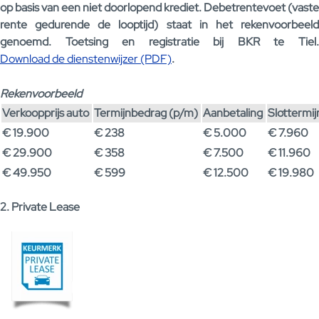
op basis van een niet doorlopend krediet. Debetrentevoet (vaste
rente gedurende de looptijd) staat in het rekenvoorbeeld
genoemd. Toetsing en registratie bij BKR te Tiel.
Download de dienstenwijzer (PDF)
.
Rekenvoorbeeld
Verkoopprijs auto
Termijnbedrag (p/m)
Aanbetaling
Slottermi
€ 19.900
€ 238
€ 5.000
€ 7.960
€ 29.900
€ 358
€ 7.500
€ 11.960
€ 49.950
€ 599
€ 12.500
€ 19.980
2. Private Lease