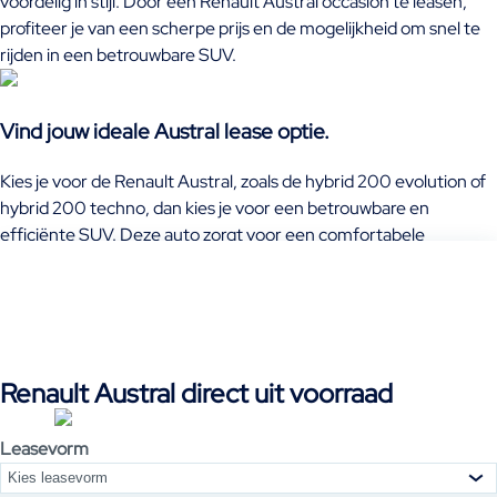
voordelig in stijl. Door een Renault Austral occasion te leasen,
profiteer je van een scherpe prijs en de mogelijkheid om snel te
rijden in een betrouwbare SUV.
Vind jouw ideale Austral lease optie.
Kies je voor de Renault Austral, zoals de hybrid 200 evolution of
hybrid 200 techno, dan kies je voor een betrouwbare en
efficiënte SUV. Deze auto zorgt voor een comfortabele
rijervaring en is uitgerust met moderne technologieën. Of je nu
leaset of financiert, de Renault Austral sluit goed aan bij jouw
mobiliteitsbehoeften. Ontdek ons aanbod en zie hoe jij
binnenkort zelf achter het stuur van een Renault Austral kunt
zitten. Door de Renault Austral te leasen, maak je een slimme
Renault Austral direct uit voorraad
keuze voor jouw mobiliteit.
Leasevorm
Kies leasevorm