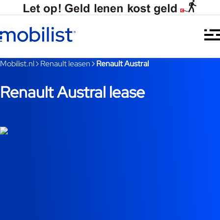
Ga naar hoofdinhoud
Je bent nu voorbij het hoofdmenu
Mobilist.nl
Renault leasen
Renault Austral
Renault Austral lease