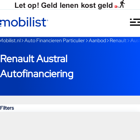
Ga naar hoofdinhoud
Je bent nu voorbij het hoofdmenu
Mobilist.nl
Auto Financieren Particulier
Aanbod
Renault
Aust
Renault Austral
Autofinanciering
Filters