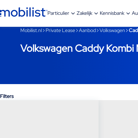
Ga naar hoofdinhoud
Particulier
Zakelijk
Kennisbank
Au
Je bent nu voorbij het hoofdmenu
Mobilist.nl
Private Lease
Aanbod
Volkswagen
Cad
Volkswagen Caddy Kombi M
Filters