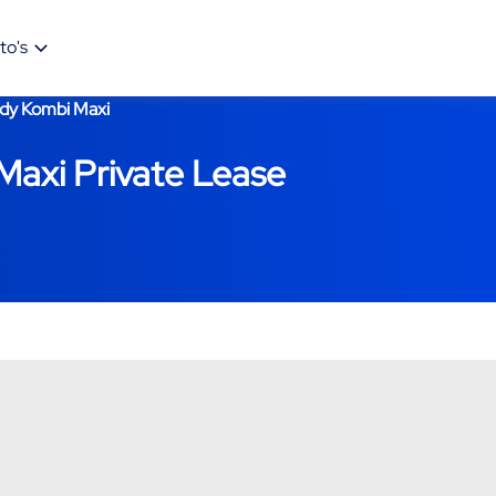
to's
dy Kombi Maxi
axi Private Lease