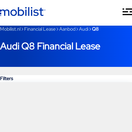
Ga naar hoofdinhoud
Je bent nu voorbij het hoofdmenu
Mobilist.nl
Financial Lease
Aanbod
Audi
Q8
Audi Q8 Financial Lease
Filters