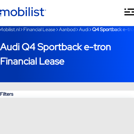
Ga naar hoofdinhoud
Je bent nu voorbij het hoofdmenu
Mobilist.nl
Financial Lease
Aanbod
Audi
Q4 Sportback e-tro
Audi Q4 Sportback e-tron
Financial Lease
Filters