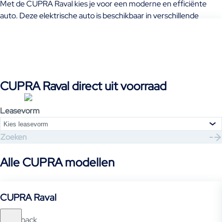
Met de CUPRA Raval kies je voor een moderne en efficiënte
auto. Deze elektrische auto is beschikbaar in verschillende
uitvoeringen, zoals de 37kWh 99kW Business en de 52kWh
155kW Business. Of je nu leaset of financiert, je geniet altijd van
de voordelen van deze innovatieve auto. Ontdek ons aanbod en
zie hoe jij binnenkort zelf in een CUPRA Raval kunt rijden. Door te
leasen, krijg je de kans om deze unieke auto te ervaren zonder de
CUPRA Raval direct uit voorraad
zorgen van eigendom.
Leasevorm
Kies leasevorm
Zoeken
Alle CUPRA modellen
CUPRA Raval
Hatchback