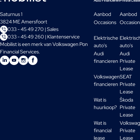
Auto Financieren
Private Leas
Saturnus 1
Aanbod
Aanbod
3824 ME Amersfoort
Occasions
Occasion
033 - 45 49 270 | Sales
033 - 45 49 260 | Klantenservice
Elektrische
Elektrisc
Mobilist is een merk van Volkswagen Pon
auto's
auto's
Financial Services.
Audi
Audi
financieren
Private
Lease
Volkswagen
SEAT
financieren
Private
Lease
Wat is
Škoda
huurkoop?
Private
Lease
Wat is
Volkswa
financial
Private
lease
Lease