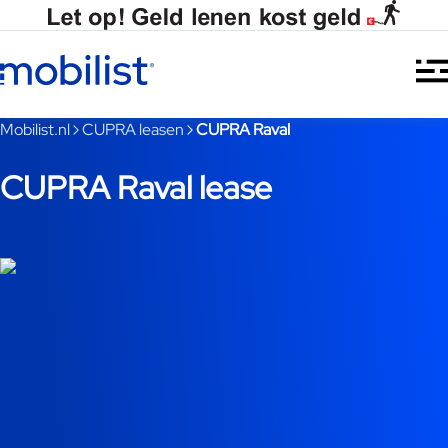
Ga naar hoofdinhoud
Je bent nu voorbij het hoofdmenu
Mobilist.nl
CUPRA leasen
CUPRA Raval
CUPRA Raval lease