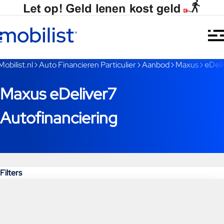
Ga naar hoofdinhoud
Je bent nu voorbij het hoofdmenu
Mobilist.nl
Auto Financieren Particulier
Aanbod
Maxus
eDeli
Maxus eDeliver7
Autofinanciering
Filters