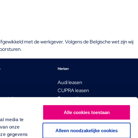
afgewikkeld met de werkgever. Volgens de Belgische wet zijn wij
doorsturen.
e
Merken
Audi leasen
CUPRA leasen
e auto's
Peugeot leasen
agens
SEAT leasen
Alle cookies toestaan
cial Lease
Škoda leasen
al media te
ncial Lease
Volkswagen leasen
 van onze
n Financial Lease
Modellen
Alleen noodzakelijke cookies
deze gegevens