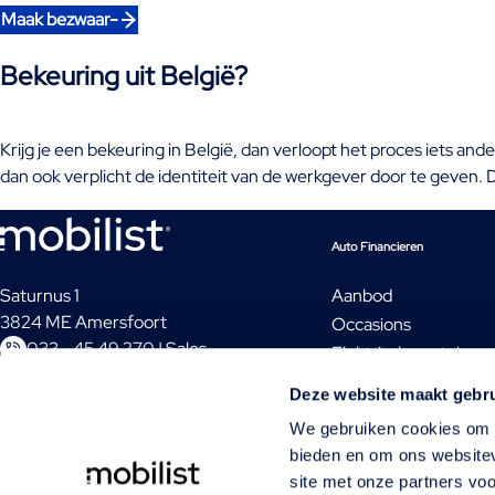
Maak bezwaar
Bekeuring uit België?
Krijg je een bekeuring in België, dan verloopt het proces iets an
dan ook verplicht de identiteit van de werkgever door te geven. 
Auto Financieren
Saturnus 1
Aanbod
3824 ME Amersfoort
Occasions
033 - 45 49 270 | Sales
Elektrische auto's
033 - 45 49 260 | Klantenservice
Audi financieren
Deze website maakt gebru
Mobilist is een merk van Volkswagen Pon
Volkswagen financie
Financial Services.
We gebruiken cookies om c
Wat is huurkoop?
bieden en om ons websitev
Wat is financial lease 
site met onze partners vo