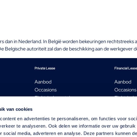
ders dan in Nederland. In België worden bekeuringen rechtstreeks 
De Belgische autoriteit zal dan de beschikking aan de werkgever 
Private Lease
Financial Leas
Aanbod
Aanbod
Occasions
Occasions
Elektrische auto's
Elektrisch
Audi Private Lease
Bedrijfsw
ik van cookies
ren
SEAT Private Lease
Audi Finan
ontent en advertenties te personaliseren, om functies voor soci
Škoda Private Lease
Škoda Fina
erkeer te analyseren. Ook delen we informatie over uw gebruik
particulier?
Volkswagen Private Lease
Volkswage
or social media, adverteren en analyse. Deze partners kunnen 