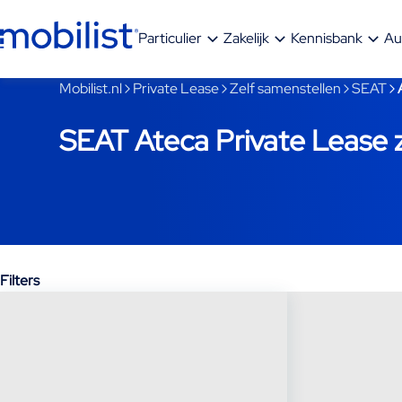
Ga naar hoofdinhoud
Particulier
Zakelijk
Kennisbank
Au
Je bent nu voorbij het hoofdmenu
Mobilist.nl
Private Lease
Zelf samenstellen
SEAT
SEAT Ateca Private Lease z
Filters