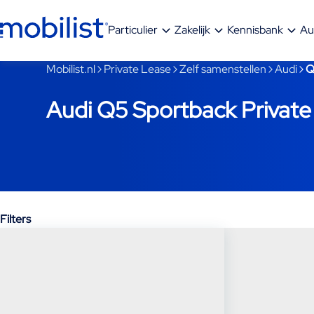
Ga naar hoofdinhoud
Particulier
Zakelijk
Kennisbank
Au
Je bent nu voorbij het hoofdmenu
Mobilist.nl
Private Lease
Zelf samenstellen
Audi
Q
Audi Q5 Sportback Private
Filters