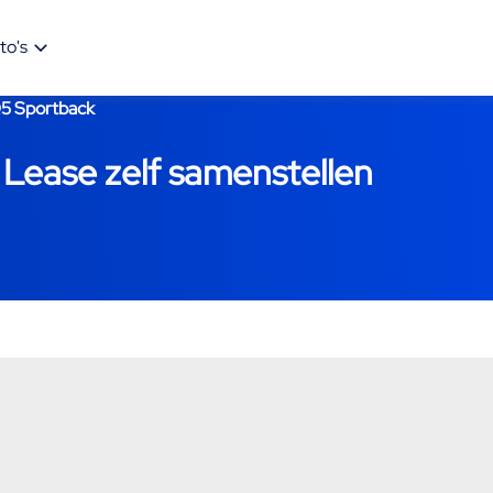
to's
5 Sportback
 Lease zelf samenstellen