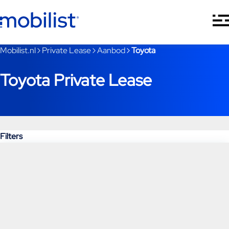
Ga naar hoofdinhoud
Je bent nu voorbij het hoofdmenu
Mobilist.nl
Private Lease
Aanbod
Toyota
Toyota Private Lease
Filters