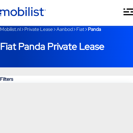
Ga naar hoofdinhoud
Je bent nu voorbij het hoofdmenu
Mobilist.nl
Private Lease
Aanbod
Fiat
Panda
Fiat Panda Private Lease
Filters