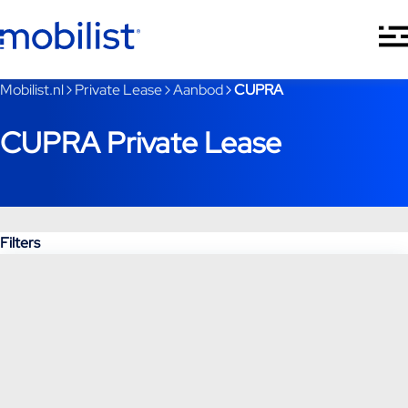
Ga naar hoofdinhoud
Je bent nu voorbij het hoofdmenu
Mobilist.nl
Private Lease
Aanbod
CUPRA
CUPRA Private Lease
Filters