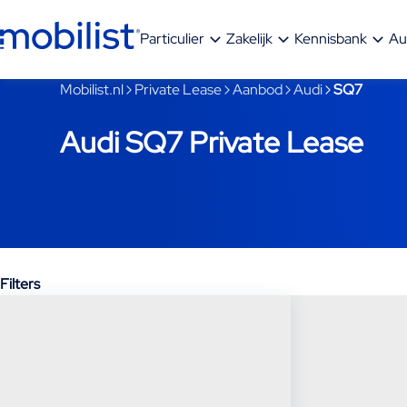
Ga naar hoofdinhoud
Particulier
Zakelijk
Kennisbank
Au
Je bent nu voorbij het hoofdmenu
Mobilist.nl
Private Lease
Aanbod
Audi
SQ7
Audi SQ7 Private Lease
Filters