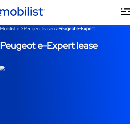
Ga naar hoofdinhoud
Je bent nu voorbij het hoofdmenu
Mobilist.nl
Peugeot leasen
Peugeot e-Expert
Peugeot e-Expert lease