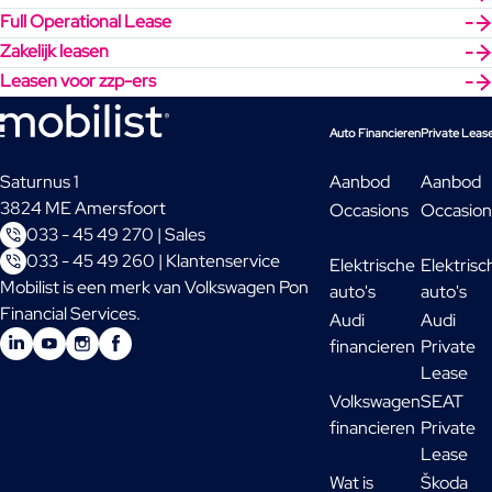
Full Operational Lease
Zakelijk leasen
Leasen voor zzp-ers
Auto Financieren
Private Leas
Saturnus 1
Aanbod
Aanbod
3824 ME Amersfoort
Occasions
Occasion
033 - 45 49 270 | Sales
033 - 45 49 260 | Klantenservice
Elektrische
Elektrisc
Mobilist is een merk van Volkswagen Pon
auto's
auto's
Financial Services.
Audi
Audi
financieren
Private
Lease
Volkswagen
SEAT
financieren
Private
Lease
Wat is
Škoda