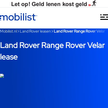
Ga naar hoofdinhoud
Je bent nu voorbij het hoofdmenu
Mobilist.nl
Land Rover leasen
Land Rover Range Rover Velar
Land Rover Range Rover Velar
lease