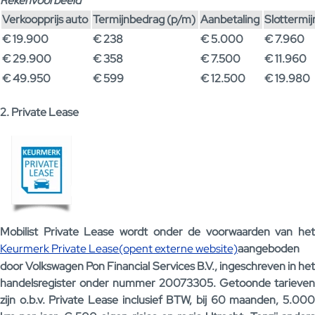
Rekenvoorbeeld
Verkoopprijs auto
Termijnbedrag (p/m)
Aanbetaling
Slottermi
€ 19.900
€ 238
€ 5.000
€ 7.960
€ 29.900
€ 358
€ 7.500
€ 11.960
€ 49.950
€ 599
€ 12.500
€ 19.980
2. Private Lease
Mobilist Private Lease wordt onder de voorwaarden van het
Keurmerk Private Lease(opent externe website)
aangeboden
door Volkswagen Pon Financial Services B.V., ingeschreven in het
handelsregister onder nummer 20073305. Getoonde tarieven
zijn o.b.v. Private Lease inclusief BTW, bij 60 maanden, 5.000