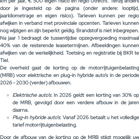
km per jaar, € 500 eigen risico en regio Utrecht. Tenzij anders
door je ingesteld op de pagina (onder andere: looptijd,
jaarkilometrage en eigen risico). Tarieven kunnen per regio
afwijken in verband met provinciale opcenten. Tarieven kunnen
nog wijzigen en zijn beperkt geldig. Brandstof is niet inbegrepen.
Na jaar 1 bedraagt de tussentijdse opzegvergoeding maximaal
40% van de resterende leasetermijnen. Afbeeldingen kunnen
afwijken van de werkelijkheid. Toetsing en registratie bij BKR te
Tiel.
De overheid gaat de korting op de motorrijtuigenbelasting
(MRB) voor elektrische en plug-in hybride auto’s in de periode
2026 - 2030 (verder) afbouwen.
Elektrische auto’s
: In 2026 geldt een korting van 30% o
de MRB, gevolgd door een verdere afbouw in de jaren
daarna.
Plug-in hybride auto’s
: Vanaf 2026 betaalt u het volledige
tarief motorrijtuigenbelasting.
Door de afbouw van de korting op de MRB stijgt mogelijk uw