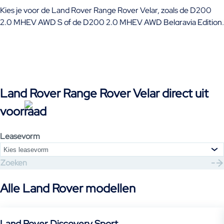
Kies je voor de Land Rover Range Rover Velar, zoals de D200
2.0 MHEV AWD S of de D200 2.0 MHEV AWD Belgravia Edition,
dan geniet je van luxe en prestaties. Deze SUV heeft
geavanceerde technologie en een comfortabel interieur. Of je
nu een leaseauto wilt of kiest voor financiering, met ons aanbod
ben je verzekerd van een betrouwbare rijervaring. Ontdek de
mogelijkheden en ervaar zelf het rijcomfort van de Range Rover
Land Rover Range Rover Velar direct uit
Velar.
voorraad
Leasevorm
Kies leasevorm
Zoeken
Alle Land Rover modellen
Land Rover Discovery Sport