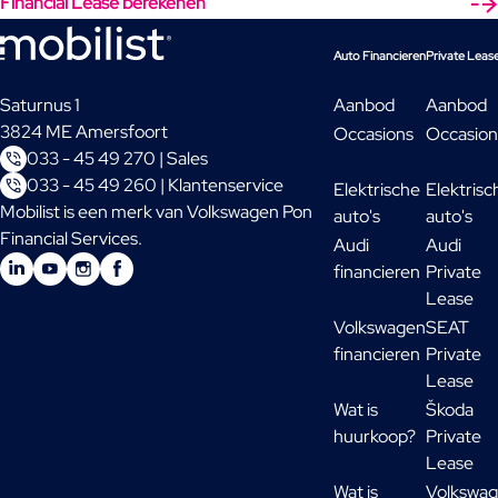
Financial Lease berekenen
Auto Financieren
Private Leas
Saturnus 1
Aanbod
Aanbod
3824 ME Amersfoort
Occasions
Occasion
033 - 45 49 270 | Sales
033 - 45 49 260 | Klantenservice
Elektrische
Elektrisc
Mobilist is een merk van Volkswagen Pon
auto's
auto's
Financial Services.
Audi
Audi
financieren
Private
Lease
Volkswagen
SEAT
financieren
Private
Lease
Wat is
Škoda
huurkoop?
Private
Lease
Wat is
Volkswa