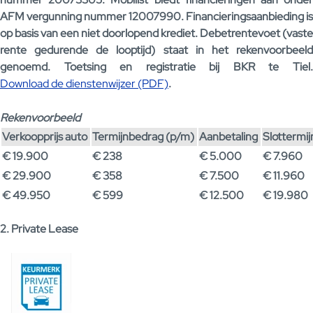
AFM vergunning nummer 12007990. Financieringsaanbieding is
op basis van een niet doorlopend krediet. Debetrentevoet (vaste
rente gedurende de looptijd) staat in het rekenvoorbeeld
genoemd. Toetsing en registratie bij BKR te Tiel.
Download de dienstenwijzer (PDF)
.
Rekenvoorbeeld
Verkoopprijs auto
Termijnbedrag (p/m)
Aanbetaling
Slottermi
€ 19.900
€ 238
€ 5.000
€ 7.960
€ 29.900
€ 358
€ 7.500
€ 11.960
€ 49.950
€ 599
€ 12.500
€ 19.980
2. Private Lease