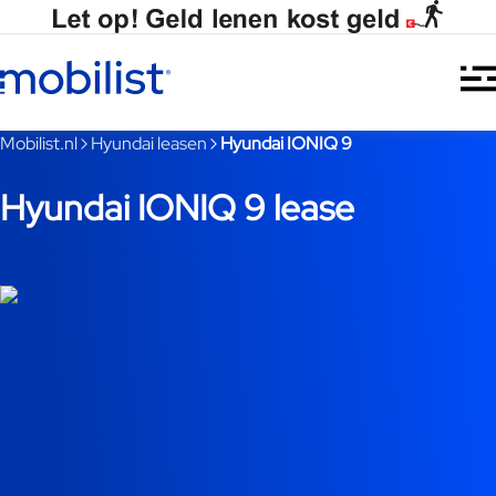
Ga naar hoofdinhoud
Je bent nu voorbij het hoofdmenu
Mobilist.nl
Hyundai leasen
Hyundai IONIQ 9
Hyundai IONIQ 9 lease