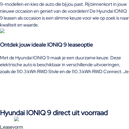
9-modellen en kies de auto die bij jou past. Rij binnenkort in jouw
nieuwe occasion en geniet van de voordelen! De Hyundai IONIQ
9 leasen als occasion is een slimme keuze voor wie op zoek is naar
kwaliteit en waarde.
Ontdek jouw ideale IONIQ 9 leaseoptie
Met de Hyundai IONIQ 9 maak je een duurzame keuze. Deze
elektrische auto is beschikbaar in verschillende uitvoeringen,
zoals de 110,3 kWh RWD Style en de 110,3 kWh RWD Connect. Je
geniet van een ruime actieradius en moderne technologieën. Of
je nu kiest voor Hyundai IONIQ 9 lease of financiering, je hebt
altijd een betrouwbare en efficiënte rijervaring. Ontdek ons
aanbod en zie hoe jij binnenkort in een Hyundai IONIQ 9 kunt
rijden. Met de Hyundai IONIQ 9 leasen, ben je verzekerd van een
Hyundai IONIQ 9 direct uit voorraad
duurzame en comfortabele rijervaring.
Leasevorm