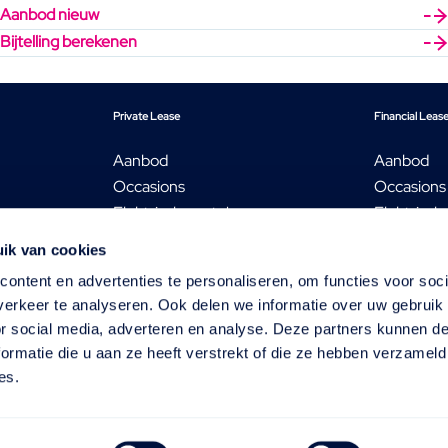
Aanbod nieuw
Bijtelling berekenen
Private Lease
Financial Leas
Aanbod
Aanbod
Occasions
Occasions
Elektrische auto's
Elektrisch
Audi Private Lease
Bedrijfsw
ik van cookies
ren
SEAT Private Lease
Audi Finan
ontent en advertenties te personaliseren, om functies voor soci
Škoda Private Lease
Škoda Fina
erkeer te analyseren. Ook delen we informatie over uw gebruik
particulier?
Volkswagen Private Lease
Volkswage
or social media, adverteren en analyse. Deze partners kunnen 
ormatie die u aan ze heeft verstrekt of die ze hebben verzameld
es.
iering wordt verstrekt door Volkswagen Pon Financial Services 