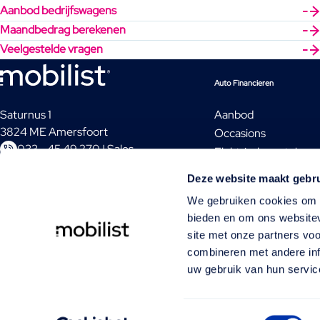
Aanbod bedrijfswagens
Maandbedrag berekenen
Veelgestelde vragen
Auto Financieren
Saturnus 1
Aanbod
3824 ME Amersfoort
Occasions
033 - 45 49 270 | Sales
Elektrische auto's
033 - 45 49 260 | Klantenservice
Audi financieren
Deze website maakt gebru
Mobilist is een merk van Volkswagen Pon
Volkswagen financie
Financial Services.
We gebruiken cookies om c
Wat is huurkoop?
bieden en om ons websitev
Wat is financial lease 
site met onze partners vo
combineren met andere inf
uw gebruik van hun servic
3. Financial Lease
Aan de berekening kunnen geen rechten ontleend worden. Financ
Toestemmingsselectie