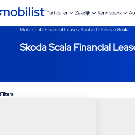
Ga naar hoofdinhoud
Particulier
Zakelijk
Kennisbank
Au
Je bent nu voorbij het hoofdmenu
Mobilist.nl
Financial Lease
Aanbod
Skoda
Scala
Skoda Scala Financial Leas
Filters