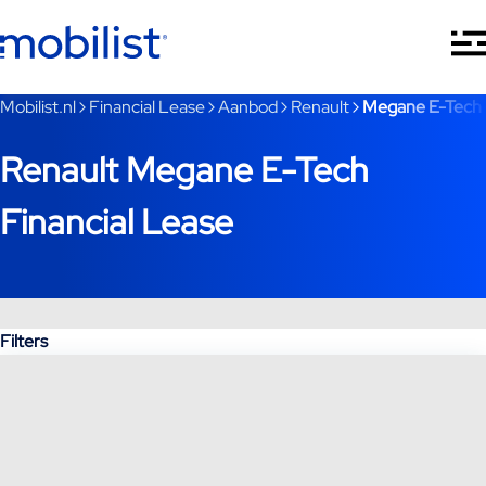
Ga naar hoofdinhoud
Je bent nu voorbij het hoofdmenu
Mobilist.nl
Financial Lease
Aanbod
Renault
Megane E-Tech
Renault Megane E-Tech
Financial Lease
Filters