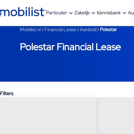
Ga naar hoofdinhoud
Particulier
Zakelijk
Kennisbank
Au
Je bent nu voorbij het hoofdmenu
Mobilist.nl
Financial Lease
Aanbod
Polestar
Polestar Financial Lease
Filters