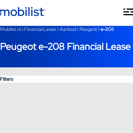
Ga naar hoofdinhoud
Je bent nu voorbij het hoofdmenu
Mobilist.nl
Financial Lease
Aanbod
Peugeot
e-208
Peugeot e-208 Financial Lease
Filters