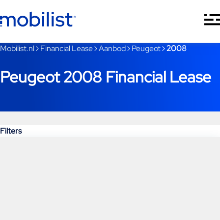
Ga naar hoofdinhoud
Je bent nu voorbij het hoofdmenu
Mobilist.nl
Financial Lease
Aanbod
Peugeot
2008
Peugeot 2008 Financial Lease
Filters