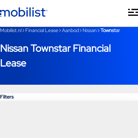
Ga naar hoofdinhoud
Je bent nu voorbij het hoofdmenu
Mobilist.nl
Financial Lease
Aanbod
Nissan
Townstar
Nissan Townstar Financial
Lease
Filters