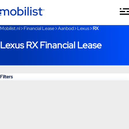
Ga naar hoofdinhoud
Je bent nu voorbij het hoofdmenu
Mobilist.nl
Financial Lease
Aanbod
Lexus
RX
Lexus RX Financial Lease
Filters