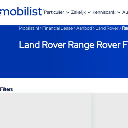
Ga naar hoofdinhoud
Particulier
Zakelijk
Kennisbank
Au
Je bent nu voorbij het hoofdmenu
Mobilist.nl
Financial Lease
Aanbod
Land Rover
Ra
Land Rover Range Rover Fi
Filters