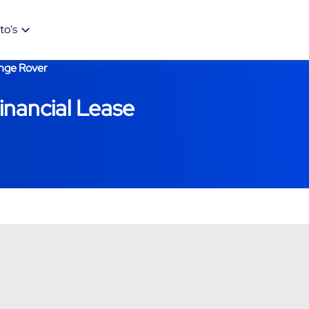
to's
nge Rover
nancial Lease