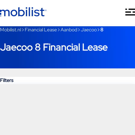
Ga naar hoofdinhoud
Je bent nu voorbij het hoofdmenu
Mobilist.nl
Financial Lease
Aanbod
Jaecoo
8
Jaecoo 8 Financial Lease
Filters