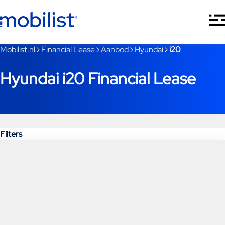
Ga naar hoofdinhoud
Je bent nu voorbij het hoofdmenu
Mobilist.nl
Financial Lease
Aanbod
Hyundai
i20
Hyundai i20 Financial Lease
Filters