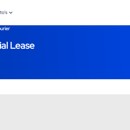
to's
urier
ial Lease