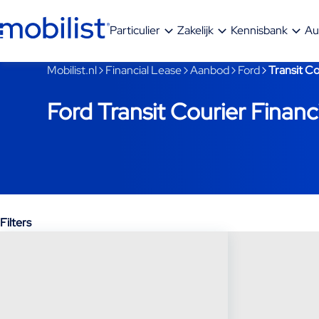
Ga naar hoofdinhoud
Particulier
Zakelijk
Kennisbank
Au
Je bent nu voorbij het hoofdmenu
Mobilist.nl
Financial Lease
Aanbod
Ford
Transit Co
Ford Transit Courier Financ
Filters