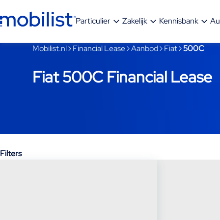
Ga naar hoofdinhoud
Particulier
Zakelijk
Kennisbank
Au
Je bent nu voorbij het hoofdmenu
Mobilist.nl
Financial Lease
Aanbod
Fiat
500C
Fiat 500C Financial Lease
Filters