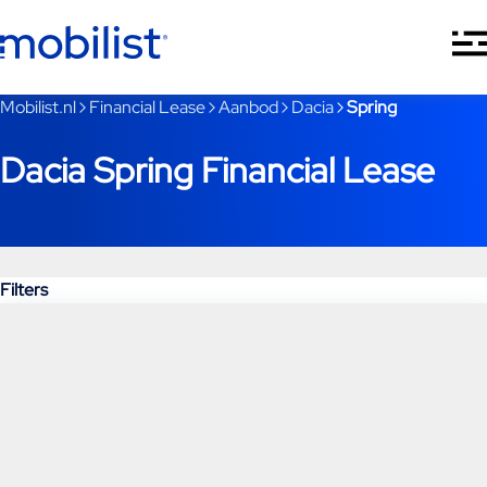
Ga naar hoofdinhoud
Je bent nu voorbij het hoofdmenu
Mobilist.nl
Financial Lease
Aanbod
Dacia
Spring
Dacia Spring Financial Lease
Filters