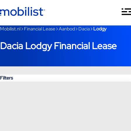
Ga naar hoofdinhoud
Je bent nu voorbij het hoofdmenu
Mobilist.nl
Financial Lease
Aanbod
Dacia
Lodgy
Dacia Lodgy Financial Lease
Filters