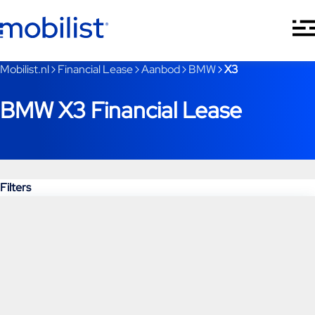
Ga naar hoofdinhoud
Je bent nu voorbij het hoofdmenu
Mobilist.nl
Financial Lease
Aanbod
BMW
X3
BMW X3 Financial Lease
Filters