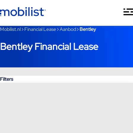
Ga naar hoofdinhoud
Je bent nu voorbij het hoofdmenu
Mobilist.nl
Financial Lease
Aanbod
Bentley
Bentley Financial Lease
Filters