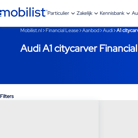
Ga naar hoofdinhoud
Particulier
Zakelijk
Kennisbank
Au
Je bent nu voorbij het hoofdmenu
Mobilist.nl
Financial Lease
Aanbod
Audi
A1 citycar
Audi A1 citycarver Financia
Filters