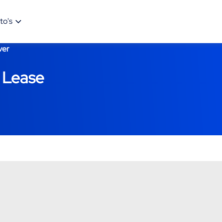
to's
ver
l Lease