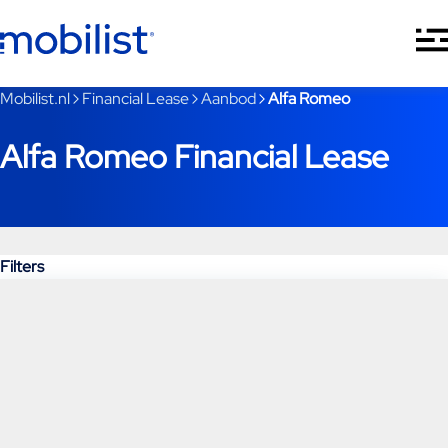
Ga naar hoofdinhoud
Je bent nu voorbij het hoofdmenu
Mobilist.nl
Financial Lease
Aanbod
Alfa Romeo
Alfa Romeo Financial Lease
Filters