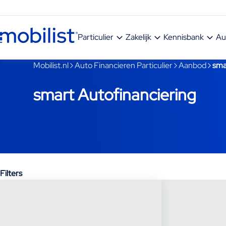
Ga naar hoofdinhoud
Particulier
Zakelijk
Kennisbank
Au
Je bent nu voorbij het hoofdmenu
Mobilist.nl
Auto Financieren Particulier
Aanbod
sma
smart Autofinanciering
Filters