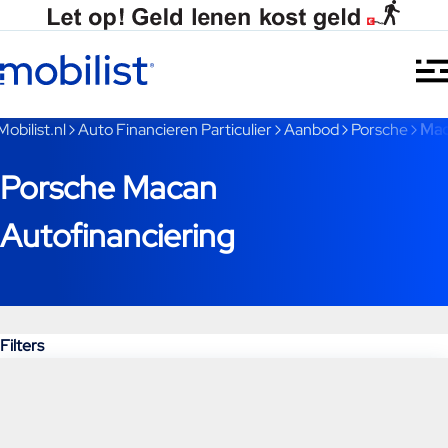
Ga naar hoofdinhoud
Je bent nu voorbij het hoofdmenu
Mobilist.nl
Auto Financieren Particulier
Aanbod
Porsche
Ma
Porsche Macan
Autofinanciering
Filters